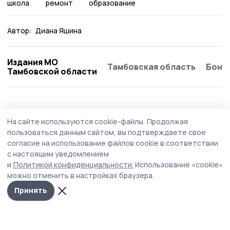
школа
ремонт
образование
Автор:
Диана Яшина
Издания МО
Тамбовская область
Бонд
Тамбовской области
Образование
7 августа , 17:30
На сайте используются cookie-файлы.
Продолжая
В Державинском университете подвели
пользоваться данным сайтом, вы подтверждаете свое
промежуточные итоги приёмной кампании
согласие на использование файлов cookie в соответствии
с настоящим уведомлением
В 2026 году почти 14,5 тысячи абитуриентов подали
и
Политикой конфиденциальности.
Использование «cookie»
заявления на бюджетные места по программам
можно отменить в настройках браузера.
бакалавриата и специалитета.
Принять