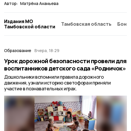
Автор:
Матрёна Ананьева
Издания МО
Тамбовская область
Бонд
Тамбовской области
Образование
Вчера, 18:29
Урок дорожной безопасности провели для
воспитанников детского сада «Родничок»
Дошкольники вспомнили правила дорожного
движения, узнали историю светофора и приняли
участие в познавательных играх.