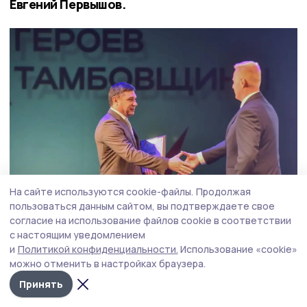
Евгений Первышов.
На сайте используются cookie-файлы.
Продолжая
пользоваться данным сайтом, вы подтверждаете свое
согласие на использование файлов cookie в соответствии
Фото: Вадим Панов
с настоящим уведомлением
и
Политикой конфиденциальности.
Использование «cookie»
По его словам выпускники программы готовы
можно отменить в настройках браузера.
продолжить служить Родине в новом качестве.
Принять
Уже сейчас 9 выпускников трудоустроены, 2