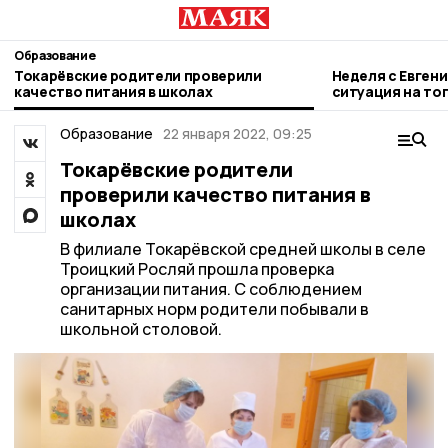
Образование
Токарёвские родители проверили
Неделя с Евген
качество питания в школах
ситуация на то
городе и приор
Образование
22 января 2022, 09:25
Токарёвские родители
проверили качество питания в
школах
В филиале Токарёвской средней школы в селе
Троицкий Росляй прошла проверка
организации питания. С соблюдением
санитарных норм родители побывали в
школьной столовой.