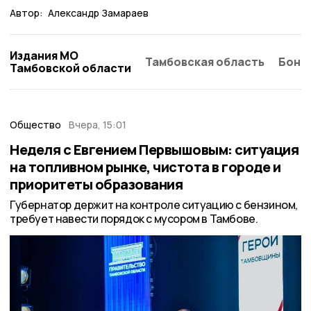
Автор:
Александр Замараев
Издания МО
Тамбовская область
Бонд
Тамбовской области
Общество
Вчера, 15:01
Неделя с Евгением Первышовым: ситуация
на топливном рынке, чистота в городе и
приоритеты образования
Губернатор держит на контроле ситуацию с бензином,
требует навести порядок с мусором в Тамбове.