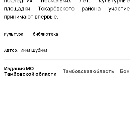
последних нескольких лет. Культурные
площадки Токарёвского района участие
принимают впервые.
культура
библиотека
Автор:
Инна Шубина
Издания МО
Тамбовская область
Бонд
Тамбовской области