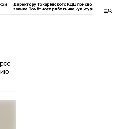
ском
Директору Токарёвского КДЦ присвоили
Региональ
звание Почётного работника культуры
пикник» пе
области
срок
урсе
цию