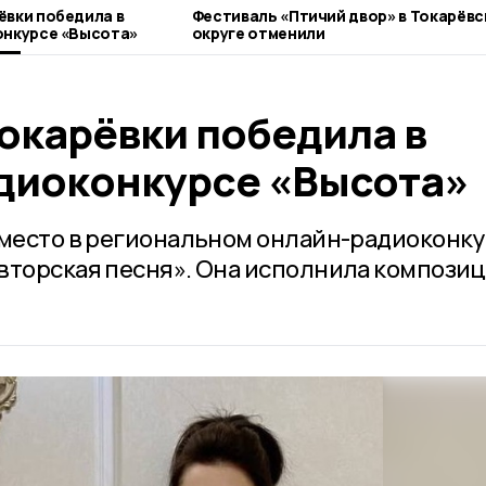
вки победила в
Фестиваль «Птичий двор» в Токарёв
онкурсе «Высота»
округе отменили
окарёвки победила в
диоконкурсе «Высота»
 место в региональном онлайн-радиоконк
вторская песня». Она исполнила компози