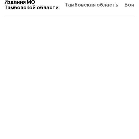
Издания МО
Тамбовская область
Бонд
Тамбовской области